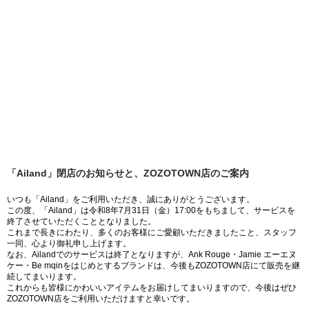
「Ailand」閉店のお知らせと、ZOZOTOWN店のご案内
いつも「Ailand」をご利用いただき、誠にありがとうございます。
この度、「Ailand」は令和8年7月31日（金）17:00をもちまして、サービスを
終了させていただくこととなりました。
これまで長きにわたり、多くのお客様にご愛顧いただきましたこと、スタッフ
一同、心より御礼申し上げます。
なお、Ailandでのサービスは終了となりますが、Ank Rouge・Jamie エーエヌ
ケー・Be mqinをはじめとするブランドは、今後もZOZOTOWN店にて販売を継
続してまいります。
これからも皆様にかわいいアイテムをお届けしてまいりますので、今後はぜひ
ZOZOTOWN店をご利用いただけますと幸いです。