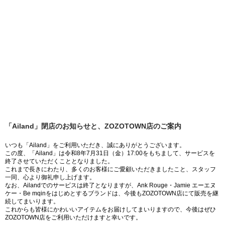
「Ailand」閉店のお知らせと、ZOZOTOWN店のご案内
いつも「Ailand」をご利用いただき、誠にありがとうございます。
この度、「Ailand」は令和8年7月31日（金）17:00をもちまして、サービスを
終了させていただくこととなりました。
これまで長きにわたり、多くのお客様にご愛顧いただきましたこと、スタッフ
一同、心より御礼申し上げます。
なお、Ailandでのサービスは終了となりますが、Ank Rouge・Jamie エーエヌ
ケー・Be mqinをはじめとするブランドは、今後もZOZOTOWN店にて販売を継
続してまいります。
これからも皆様にかわいいアイテムをお届けしてまいりますので、今後はぜひ
ZOZOTOWN店をご利用いただけますと幸いです。