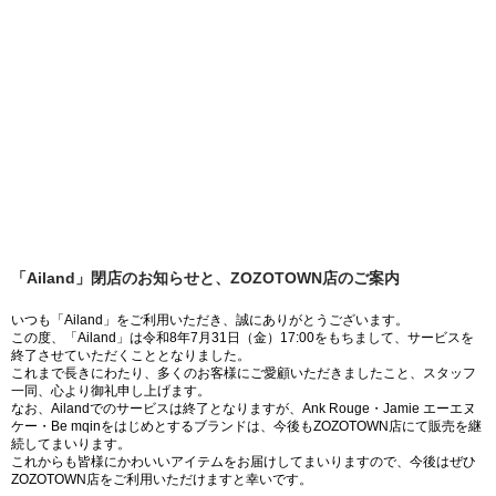
「Ailand」閉店のお知らせと、ZOZOTOWN店のご案内
いつも「Ailand」をご利用いただき、誠にありがとうございます。
この度、「Ailand」は令和8年7月31日（金）17:00をもちまして、サービスを
終了させていただくこととなりました。
これまで長きにわたり、多くのお客様にご愛顧いただきましたこと、スタッフ
一同、心より御礼申し上げます。
なお、Ailandでのサービスは終了となりますが、Ank Rouge・Jamie エーエヌ
ケー・Be mqinをはじめとするブランドは、今後もZOZOTOWN店にて販売を継
続してまいります。
これからも皆様にかわいいアイテムをお届けしてまいりますので、今後はぜひ
ZOZOTOWN店をご利用いただけますと幸いです。