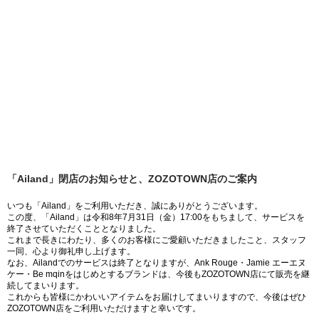
「Ailand」閉店のお知らせと、ZOZOTOWN店のご案内
いつも「Ailand」をご利用いただき、誠にありがとうございます。
この度、「Ailand」は令和8年7月31日（金）17:00をもちまして、サービスを
終了させていただくこととなりました。
これまで長きにわたり、多くのお客様にご愛顧いただきましたこと、スタッフ
一同、心より御礼申し上げます。
なお、Ailandでのサービスは終了となりますが、Ank Rouge・Jamie エーエヌ
ケー・Be mqinをはじめとするブランドは、今後もZOZOTOWN店にて販売を継
続してまいります。
これからも皆様にかわいいアイテムをお届けしてまいりますので、今後はぜひ
ZOZOTOWN店をご利用いただけますと幸いです。