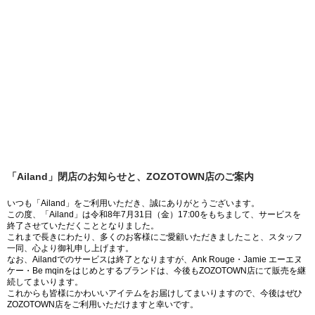
「Ailand」閉店のお知らせと、ZOZOTOWN店のご案内
いつも「Ailand」をご利用いただき、誠にありがとうございます。
この度、「Ailand」は令和8年7月31日（金）17:00をもちまして、サービスを
終了させていただくこととなりました。
これまで長きにわたり、多くのお客様にご愛顧いただきましたこと、スタッフ
一同、心より御礼申し上げます。
なお、Ailandでのサービスは終了となりますが、Ank Rouge・Jamie エーエヌ
ケー・Be mqinをはじめとするブランドは、今後もZOZOTOWN店にて販売を継
続してまいります。
これからも皆様にかわいいアイテムをお届けしてまいりますので、今後はぜひ
ZOZOTOWN店をご利用いただけますと幸いです。