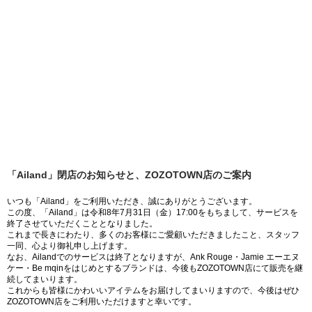
「Ailand」閉店のお知らせと、ZOZOTOWN店のご案内
いつも「Ailand」をご利用いただき、誠にありがとうございます。
この度、「Ailand」は令和8年7月31日（金）17:00をもちまして、サービスを
終了させていただくこととなりました。
これまで長きにわたり、多くのお客様にご愛顧いただきましたこと、スタッフ
一同、心より御礼申し上げます。
なお、Ailandでのサービスは終了となりますが、Ank Rouge・Jamie エーエヌ
ケー・Be mqinをはじめとするブランドは、今後もZOZOTOWN店にて販売を継
続してまいります。
これからも皆様にかわいいアイテムをお届けしてまいりますので、今後はぜひ
ZOZOTOWN店をご利用いただけますと幸いです。