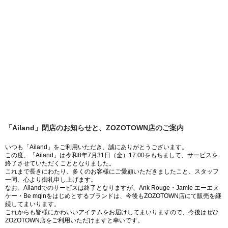
「Ailand」閉店のお知らせと、ZOZOTOWN店のご案内
いつも「Ailand」をご利用いただき、誠にありがとうございます。
この度、「Ailand」は令和8年7月31日（金）17:00をもちまして、サービスを
終了させていただくこととなりました。
これまで長きにわたり、多くのお客様にご愛顧いただきましたこと、スタッフ
一同、心より御礼申し上げます。
なお、Ailandでのサービスは終了となりますが、Ank Rouge・Jamie エーエヌ
ケー・Be mqinをはじめとするブランドは、今後もZOZOTOWN店にて販売を継
続してまいります。
これからも皆様にかわいいアイテムをお届けしてまいりますので、今後はぜひ
ZOZOTOWN店をご利用いただけますと幸いです。