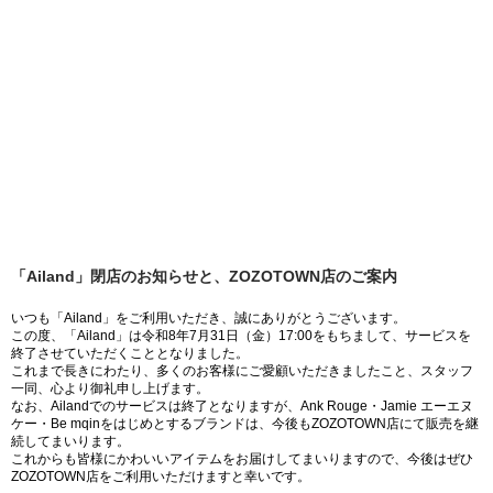
「Ailand」閉店のお知らせと、ZOZOTOWN店のご案内
いつも「Ailand」をご利用いただき、誠にありがとうございます。
この度、「Ailand」は令和8年7月31日（金）17:00をもちまして、サービスを
終了させていただくこととなりました。
これまで長きにわたり、多くのお客様にご愛顧いただきましたこと、スタッフ
一同、心より御礼申し上げます。
なお、Ailandでのサービスは終了となりますが、Ank Rouge・Jamie エーエヌ
ケー・Be mqinをはじめとするブランドは、今後もZOZOTOWN店にて販売を継
続してまいります。
これからも皆様にかわいいアイテムをお届けしてまいりますので、今後はぜひ
ZOZOTOWN店をご利用いただけますと幸いです。