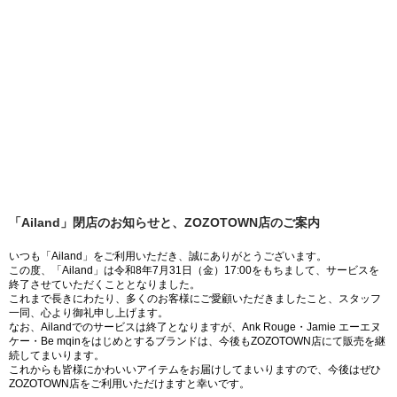
「Ailand」閉店のお知らせと、ZOZOTOWN店のご案内
いつも「Ailand」をご利用いただき、誠にありがとうございます。
この度、「Ailand」は令和8年7月31日（金）17:00をもちまして、サービスを
終了させていただくこととなりました。
これまで長きにわたり、多くのお客様にご愛顧いただきましたこと、スタッフ
一同、心より御礼申し上げます。
なお、Ailandでのサービスは終了となりますが、Ank Rouge・Jamie エーエヌ
ケー・Be mqinをはじめとするブランドは、今後もZOZOTOWN店にて販売を継
続してまいります。
これからも皆様にかわいいアイテムをお届けしてまいりますので、今後はぜひ
ZOZOTOWN店をご利用いただけますと幸いです。