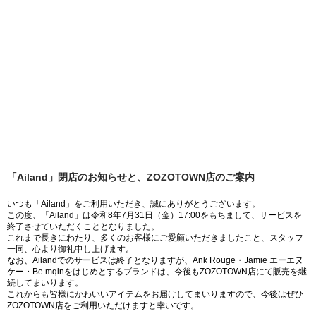
「Ailand」閉店のお知らせと、ZOZOTOWN店のご案内
いつも「Ailand」をご利用いただき、誠にありがとうございます。
この度、「Ailand」は令和8年7月31日（金）17:00をもちまして、サービスを
終了させていただくこととなりました。
これまで長きにわたり、多くのお客様にご愛顧いただきましたこと、スタッフ
一同、心より御礼申し上げます。
なお、Ailandでのサービスは終了となりますが、Ank Rouge・Jamie エーエヌ
ケー・Be mqinをはじめとするブランドは、今後もZOZOTOWN店にて販売を継
続してまいります。
これからも皆様にかわいいアイテムをお届けしてまいりますので、今後はぜひ
ZOZOTOWN店をご利用いただけますと幸いです。