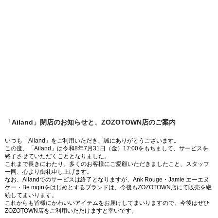
「Ailand」閉店のお知らせと、ZOZOTOWN店のご案内
いつも「Ailand」をご利用いただき、誠にありがとうございます。
この度、「Ailand」は令和8年7月31日（金）17:00をもちまして、サービスを
終了させていただくこととなりました。
これまで長きにわたり、多くのお客様にご愛顧いただきましたこと、スタッフ
一同、心より御礼申し上げます。
なお、Ailandでのサービスは終了となりますが、Ank Rouge・Jamie エーエヌ
ケー・Be mqinをはじめとするブランドは、今後もZOZOTOWN店にて販売を継
続してまいります。
これからも皆様にかわいいアイテムをお届けしてまいりますので、今後はぜひ
ZOZOTOWN店をご利用いただけますと幸いです。