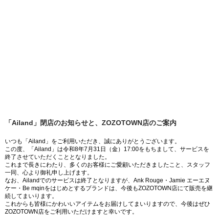
「Ailand」閉店のお知らせと、ZOZOTOWN店のご案内
いつも「Ailand」をご利用いただき、誠にありがとうございます。
この度、「Ailand」は令和8年7月31日（金）17:00をもちまして、サービスを
終了させていただくこととなりました。
これまで長きにわたり、多くのお客様にご愛顧いただきましたこと、スタッフ
一同、心より御礼申し上げます。
なお、Ailandでのサービスは終了となりますが、Ank Rouge・Jamie エーエヌ
ケー・Be mqinをはじめとするブランドは、今後もZOZOTOWN店にて販売を継
続してまいります。
これからも皆様にかわいいアイテムをお届けしてまいりますので、今後はぜひ
ZOZOTOWN店をご利用いただけますと幸いです。