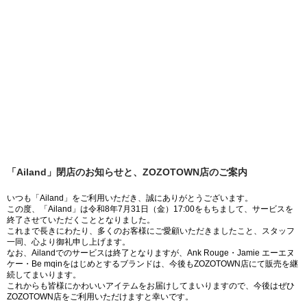
「Ailand」閉店のお知らせと、ZOZOTOWN店のご案内
いつも「Ailand」をご利用いただき、誠にありがとうございます。
この度、「Ailand」は令和8年7月31日（金）17:00をもちまして、サービスを
終了させていただくこととなりました。
これまで長きにわたり、多くのお客様にご愛顧いただきましたこと、スタッフ
一同、心より御礼申し上げます。
なお、Ailandでのサービスは終了となりますが、Ank Rouge・Jamie エーエヌ
ケー・Be mqinをはじめとするブランドは、今後もZOZOTOWN店にて販売を継
続してまいります。
これからも皆様にかわいいアイテムをお届けしてまいりますので、今後はぜひ
ZOZOTOWN店をご利用いただけますと幸いです。