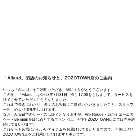
「Ailand」閉店のお知らせと、ZOZOTOWN店のご案内
いつも「Ailand」をご利用いただき、誠にありがとうございます。
この度、「Ailand」は令和8年7月31日（金）17:00をもちまして、サービスを
終了させていただくこととなりました。
これまで長きにわたり、多くのお客様にご愛顧いただきましたこと、スタッフ
一同、心より御礼申し上げます。
なお、Ailandでのサービスは終了となりますが、Ank Rouge・Jamie エーエヌ
ケー・Be mqinをはじめとするブランドは、今後もZOZOTOWN店にて販売を継
続してまいります。
これからも皆様にかわいいアイテムをお届けしてまいりますので、今後はぜひ
ZOZOTOWN店をご利用いただけますと幸いです。