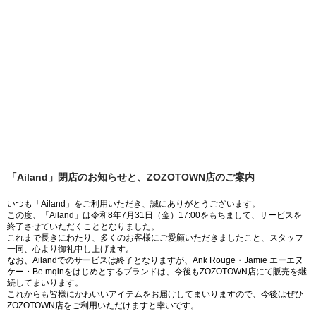
「Ailand」閉店のお知らせと、ZOZOTOWN店のご案内
いつも「Ailand」をご利用いただき、誠にありがとうございます。
この度、「Ailand」は令和8年7月31日（金）17:00をもちまして、サービスを
終了させていただくこととなりました。
これまで長きにわたり、多くのお客様にご愛顧いただきましたこと、スタッフ
一同、心より御礼申し上げます。
なお、Ailandでのサービスは終了となりますが、Ank Rouge・Jamie エーエヌ
ケー・Be mqinをはじめとするブランドは、今後もZOZOTOWN店にて販売を継
続してまいります。
これからも皆様にかわいいアイテムをお届けしてまいりますので、今後はぜひ
ZOZOTOWN店をご利用いただけますと幸いです。