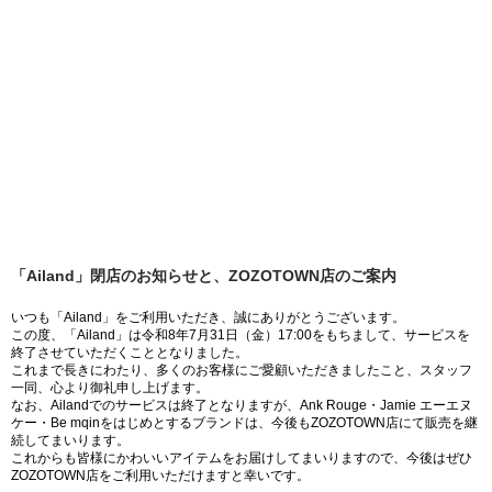
「Ailand」閉店のお知らせと、ZOZOTOWN店のご案内
いつも「Ailand」をご利用いただき、誠にありがとうございます。
この度、「Ailand」は令和8年7月31日（金）17:00をもちまして、サービスを
終了させていただくこととなりました。
これまで長きにわたり、多くのお客様にご愛顧いただきましたこと、スタッフ
一同、心より御礼申し上げます。
なお、Ailandでのサービスは終了となりますが、Ank Rouge・Jamie エーエヌ
ケー・Be mqinをはじめとするブランドは、今後もZOZOTOWN店にて販売を継
続してまいります。
これからも皆様にかわいいアイテムをお届けしてまいりますので、今後はぜひ
ZOZOTOWN店をご利用いただけますと幸いです。