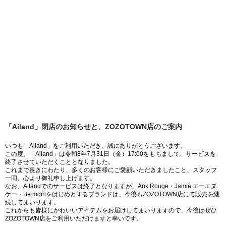
「Ailand」閉店のお知らせと、ZOZOTOWN店のご案内
いつも「Ailand」をご利用いただき、誠にありがとうございます。
この度、「Ailand」は令和8年7月31日（金）17:00をもちまして、サービスを
終了させていただくこととなりました。
これまで長きにわたり、多くのお客様にご愛顧いただきましたこと、スタッフ
一同、心より御礼申し上げます。
なお、Ailandでのサービスは終了となりますが、Ank Rouge・Jamie エーエヌ
ケー・Be mqinをはじめとするブランドは、今後もZOZOTOWN店にて販売を継
続してまいります。
これからも皆様にかわいいアイテムをお届けしてまいりますので、今後はぜひ
ZOZOTOWN店をご利用いただけますと幸いです。