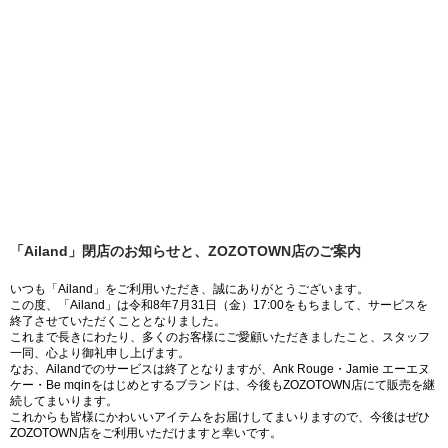
「Ailand」閉店のお知らせと、ZOZOTOWN店のご案内
いつも「Ailand」をご利用いただき、誠にありがとうございます。
この度、「Ailand」は令和8年7月31日（金）17:00をもちまして、サービスを
終了させていただくこととなりました。
これまで長きにわたり、多くのお客様にご愛顧いただきましたこと、スタッフ
一同、心より御礼申し上げます。
なお、Ailandでのサービスは終了となりますが、Ank Rouge・Jamie エーエヌ
ケー・Be mqinをはじめとするブランドは、今後もZOZOTOWN店にて販売を継
続してまいります。
これからも皆様にかわいいアイテムをお届けしてまいりますので、今後はぜひ
ZOZOTOWN店をご利用いただけますと幸いです。