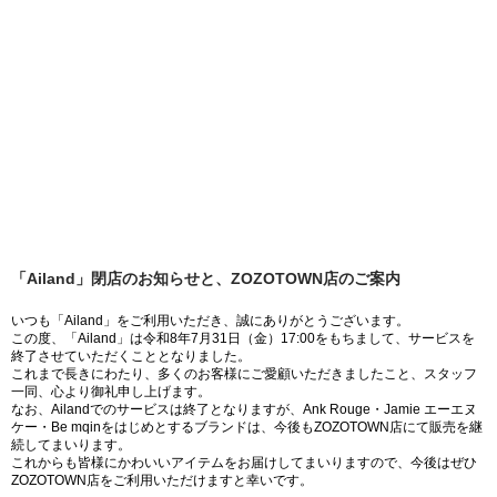
「Ailand」閉店のお知らせと、ZOZOTOWN店のご案内
いつも「Ailand」をご利用いただき、誠にありがとうございます。
この度、「Ailand」は令和8年7月31日（金）17:00をもちまして、サービスを
終了させていただくこととなりました。
これまで長きにわたり、多くのお客様にご愛顧いただきましたこと、スタッフ
一同、心より御礼申し上げます。
なお、Ailandでのサービスは終了となりますが、Ank Rouge・Jamie エーエヌ
ケー・Be mqinをはじめとするブランドは、今後もZOZOTOWN店にて販売を継
続してまいります。
これからも皆様にかわいいアイテムをお届けしてまいりますので、今後はぜひ
ZOZOTOWN店をご利用いただけますと幸いです。