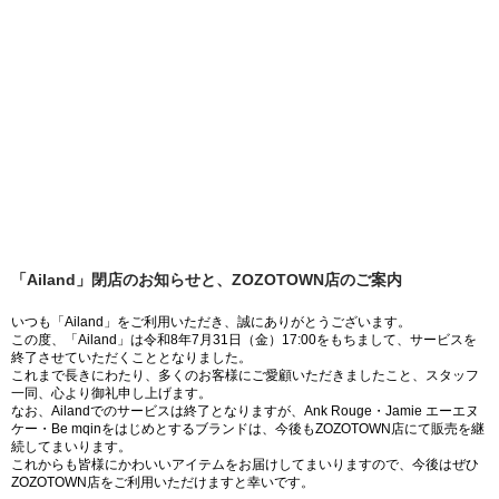
「Ailand」閉店のお知らせと、ZOZOTOWN店のご案内
いつも「Ailand」をご利用いただき、誠にありがとうございます。
この度、「Ailand」は令和8年7月31日（金）17:00をもちまして、サービスを
終了させていただくこととなりました。
これまで長きにわたり、多くのお客様にご愛顧いただきましたこと、スタッフ
一同、心より御礼申し上げます。
なお、Ailandでのサービスは終了となりますが、Ank Rouge・Jamie エーエヌ
ケー・Be mqinをはじめとするブランドは、今後もZOZOTOWN店にて販売を継
続してまいります。
これからも皆様にかわいいアイテムをお届けしてまいりますので、今後はぜひ
ZOZOTOWN店をご利用いただけますと幸いです。