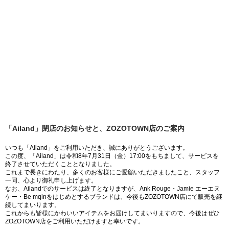
「Ailand」閉店のお知らせと、ZOZOTOWN店のご案内
いつも「Ailand」をご利用いただき、誠にありがとうございます。
この度、「Ailand」は令和8年7月31日（金）17:00をもちまして、サービスを
終了させていただくこととなりました。
これまで長きにわたり、多くのお客様にご愛顧いただきましたこと、スタッフ
一同、心より御礼申し上げます。
なお、Ailandでのサービスは終了となりますが、Ank Rouge・Jamie エーエヌ
ケー・Be mqinをはじめとするブランドは、今後もZOZOTOWN店にて販売を継
続してまいります。
これからも皆様にかわいいアイテムをお届けしてまいりますので、今後はぜひ
ZOZOTOWN店をご利用いただけますと幸いです。