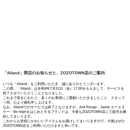
「Ailand」閉店のお知らせと、ZOZOTOWN店のご案内
いつも「Ailand」をご利用いただき、誠にありがとうございます。
この度、「Ailand」は令和8年7月31日（金）17:00をもちまして、サービスを
終了させていただくこととなりました。
これまで長きにわたり、多くのお客様にご愛顧いただきましたこと、スタッフ
一同、心より御礼申し上げます。
なお、Ailandでのサービスは終了となりますが、Ank Rouge・Jamie エーエヌ
ケー・Be mqinをはじめとするブランドは、今後もZOZOTOWN店にて販売を継
続してまいります。
これからも皆様にかわいいアイテムをお届けしてまいりますので、今後はぜひ
ZOZOTOWN店をご利用いただけますと幸いです。