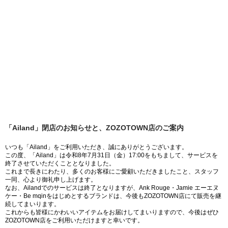
「Ailand」閉店のお知らせと、ZOZOTOWN店のご案内
いつも「Ailand」をご利用いただき、誠にありがとうございます。
この度、「Ailand」は令和8年7月31日（金）17:00をもちまして、サービスを
終了させていただくこととなりました。
これまで長きにわたり、多くのお客様にご愛顧いただきましたこと、スタッフ
一同、心より御礼申し上げます。
なお、Ailandでのサービスは終了となりますが、Ank Rouge・Jamie エーエヌ
ケー・Be mqinをはじめとするブランドは、今後もZOZOTOWN店にて販売を継
続してまいります。
これからも皆様にかわいいアイテムをお届けしてまいりますので、今後はぜひ
ZOZOTOWN店をご利用いただけますと幸いです。