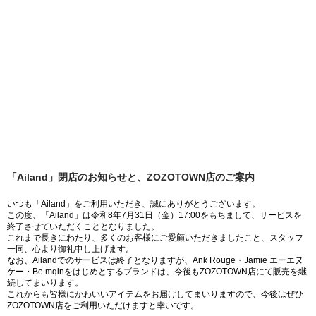
「Ailand」閉店のお知らせと、ZOZOTOWN店のご案内
いつも「Ailand」をご利用いただき、誠にありがとうございます。
この度、「Ailand」は令和8年7月31日（金）17:00をもちまして、サービスを
終了させていただくこととなりました。
これまで長きにわたり、多くのお客様にご愛顧いただきましたこと、スタッフ
一同、心より御礼申し上げます。
なお、Ailandでのサービスは終了となりますが、Ank Rouge・Jamie エーエヌ
ケー・Be mqinをはじめとするブランドは、今後もZOZOTOWN店にて販売を継
続してまいります。
これからも皆様にかわいいアイテムをお届けしてまいりますので、今後はぜひ
ZOZOTOWN店をご利用いただけますと幸いです。