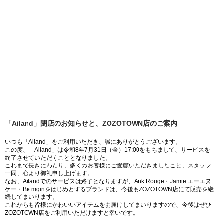
「Ailand」閉店のお知らせと、ZOZOTOWN店のご案内
いつも「Ailand」をご利用いただき、誠にありがとうございます。
この度、「Ailand」は令和8年7月31日（金）17:00をもちまして、サービスを
終了させていただくこととなりました。
これまで長きにわたり、多くのお客様にご愛顧いただきましたこと、スタッフ
一同、心より御礼申し上げます。
なお、Ailandでのサービスは終了となりますが、Ank Rouge・Jamie エーエヌ
ケー・Be mqinをはじめとするブランドは、今後もZOZOTOWN店にて販売を継
続してまいります。
これからも皆様にかわいいアイテムをお届けしてまいりますので、今後はぜひ
ZOZOTOWN店をご利用いただけますと幸いです。