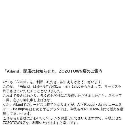
「Ailand」閉店のお知らせと、ZOZOTOWN店のご案内
いつも「Ailand」をご利用いただき、誠にありがとうございます。
この度、「Ailand」は令和8年7月31日（金）17:00をもちまして、サービスを
終了させていただくこととなりました。
これまで長きにわたり、多くのお客様にご愛顧いただきましたこと、スタッフ
一同、心より御礼申し上げます。
なお、Ailandでのサービスは終了となりますが、Ank Rouge・Jamie エーエヌ
ケー・Be mqinをはじめとするブランドは、今後もZOZOTOWN店にて販売を継
続してまいります。
これからも皆様にかわいいアイテムをお届けしてまいりますので、今後はぜひ
ZOZOTOWN店をご利用いただけますと幸いです。