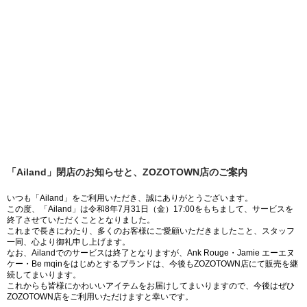
「Ailand」閉店のお知らせと、ZOZOTOWN店のご案内
いつも「Ailand」をご利用いただき、誠にありがとうございます。
この度、「Ailand」は令和8年7月31日（金）17:00をもちまして、サービスを
終了させていただくこととなりました。
これまで長きにわたり、多くのお客様にご愛顧いただきましたこと、スタッフ
一同、心より御礼申し上げます。
なお、Ailandでのサービスは終了となりますが、Ank Rouge・Jamie エーエヌ
ケー・Be mqinをはじめとするブランドは、今後もZOZOTOWN店にて販売を継
続してまいります。
これからも皆様にかわいいアイテムをお届けしてまいりますので、今後はぜひ
ZOZOTOWN店をご利用いただけますと幸いです。