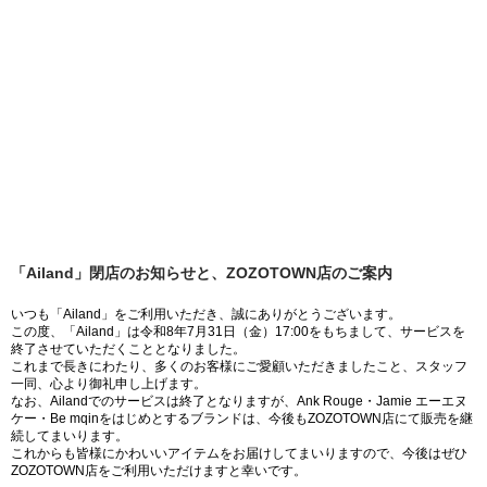
「Ailand」閉店のお知らせと、ZOZOTOWN店のご案内
いつも「Ailand」をご利用いただき、誠にありがとうございます。
この度、「Ailand」は令和8年7月31日（金）17:00をもちまして、サービスを
終了させていただくこととなりました。
これまで長きにわたり、多くのお客様にご愛顧いただきましたこと、スタッフ
一同、心より御礼申し上げます。
なお、Ailandでのサービスは終了となりますが、Ank Rouge・Jamie エーエヌ
ケー・Be mqinをはじめとするブランドは、今後もZOZOTOWN店にて販売を継
続してまいります。
これからも皆様にかわいいアイテムをお届けしてまいりますので、今後はぜひ
ZOZOTOWN店をご利用いただけますと幸いです。