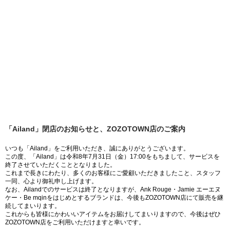
「Ailand」閉店のお知らせと、ZOZOTOWN店のご案内
いつも「Ailand」をご利用いただき、誠にありがとうございます。
この度、「Ailand」は令和8年7月31日（金）17:00をもちまして、サービスを
終了させていただくこととなりました。
これまで長きにわたり、多くのお客様にご愛顧いただきましたこと、スタッフ
一同、心より御礼申し上げます。
なお、Ailandでのサービスは終了となりますが、Ank Rouge・Jamie エーエヌ
ケー・Be mqinをはじめとするブランドは、今後もZOZOTOWN店にて販売を継
続してまいります。
これからも皆様にかわいいアイテムをお届けしてまいりますので、今後はぜひ
ZOZOTOWN店をご利用いただけますと幸いです。