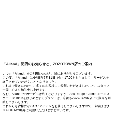
「Ailand」閉店のお知らせと、ZOZOTOWN店のご案内
いつも「Ailand」をご利用いただき、誠にありがとうございます。
この度、「Ailand」は令和8年7月31日（金）17:00をもちまして、サービスを
終了させていただくこととなりました。
これまで長きにわたり、多くのお客様にご愛顧いただきましたこと、スタッフ
一同、心より御礼申し上げます。
なお、Ailandでのサービスは終了となりますが、Ank Rouge・Jamie エーエヌ
ケー・Be mqinをはじめとするブランドは、今後もZOZOTOWN店にて販売を継
続してまいります。
これからも皆様にかわいいアイテムをお届けしてまいりますので、今後はぜひ
ZOZOTOWN店をご利用いただけますと幸いです。