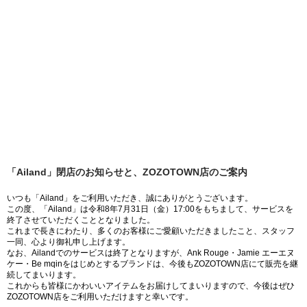
「Ailand」閉店のお知らせと、ZOZOTOWN店のご案内
いつも「Ailand」をご利用いただき、誠にありがとうございます。
この度、「Ailand」は令和8年7月31日（金）17:00をもちまして、サービスを
終了させていただくこととなりました。
これまで長きにわたり、多くのお客様にご愛顧いただきましたこと、スタッフ
一同、心より御礼申し上げます。
なお、Ailandでのサービスは終了となりますが、Ank Rouge・Jamie エーエヌ
ケー・Be mqinをはじめとするブランドは、今後もZOZOTOWN店にて販売を継
続してまいります。
これからも皆様にかわいいアイテムをお届けしてまいりますので、今後はぜひ
ZOZOTOWN店をご利用いただけますと幸いです。