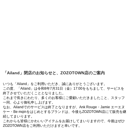
「Ailand」閉店のお知らせと、ZOZOTOWN店のご案内
いつも「Ailand」をご利用いただき、誠にありがとうございます。
この度、「Ailand」は令和8年7月31日（金）17:00をもちまして、サービスを
終了させていただくこととなりました。
これまで長きにわたり、多くのお客様にご愛顧いただきましたこと、スタッフ
一同、心より御礼申し上げます。
なお、Ailandでのサービスは終了となりますが、Ank Rouge・Jamie エーエヌ
ケー・Be mqinをはじめとするブランドは、今後もZOZOTOWN店にて販売を継
続してまいります。
これからも皆様にかわいいアイテムをお届けしてまいりますので、今後はぜひ
ZOZOTOWN店をご利用いただけますと幸いです。