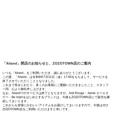
「Ailand」閉店のお知らせと、ZOZOTOWN店のご案内
いつも「Ailand」をご利用いただき、誠にありがとうございます。
この度、「Ailand」は令和8年7月31日（金）17:00をもちまして、サービスを
終了させていただくこととなりました。
これまで長きにわたり、多くのお客様にご愛顧いただきましたこと、スタッフ
一同、心より御礼申し上げます。
なお、Ailandでのサービスは終了となりますが、Ank Rouge・Jamie エーエヌ
ケー・Be mqinをはじめとするブランドは、今後もZOZOTOWN店にて販売を継
続してまいります。
これからも皆様にかわいいアイテムをお届けしてまいりますので、今後はぜひ
ZOZOTOWN店をご利用いただけますと幸いです。