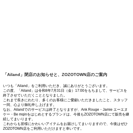
「Ailand」閉店のお知らせと、ZOZOTOWN店のご案内
いつも「Ailand」をご利用いただき、誠にありがとうございます。
この度、「Ailand」は令和8年7月31日（金）17:00をもちまして、サービスを
終了させていただくこととなりました。
これまで長きにわたり、多くのお客様にご愛顧いただきましたこと、スタッフ
一同、心より御礼申し上げます。
なお、Ailandでのサービスは終了となりますが、Ank Rouge・Jamie エーエヌ
ケー・Be mqinをはじめとするブランドは、今後もZOZOTOWN店にて販売を継
続してまいります。
これからも皆様にかわいいアイテムをお届けしてまいりますので、今後はぜひ
ZOZOTOWN店をご利用いただけますと幸いです。