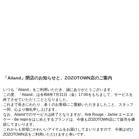
「Ailand」閉店のお知らせと、ZOZOTOWN店のご案内
いつも「Ailand」をご利用いただき、誠にありがとうございます。
この度、「Ailand」は令和8年7月31日（金）17:00をもちまして、サービスを
終了させていただくこととなりました。
これまで長きにわたり、多くのお客様にご愛顧いただきましたこと、スタッフ
一同、心より御礼申し上げます。
なお、Ailandでのサービスは終了となりますが、Ank Rouge・Jamie エーエヌ
ケー・Be mqinをはじめとするブランドは、今後もZOZOTOWN店にて販売を継
続してまいります。
これからも皆様にかわいいアイテムをお届けしてまいりますので、今後はぜひ
ZOZOTOWN店をご利用いただけますと幸いです。