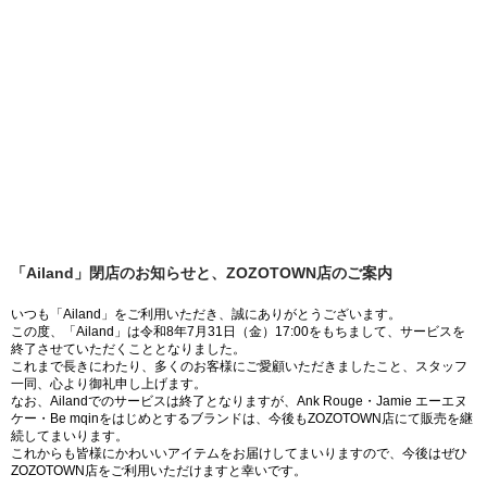
「Ailand」閉店のお知らせと、ZOZOTOWN店のご案内
いつも「Ailand」をご利用いただき、誠にありがとうございます。
この度、「Ailand」は令和8年7月31日（金）17:00をもちまして、サービスを
終了させていただくこととなりました。
これまで長きにわたり、多くのお客様にご愛顧いただきましたこと、スタッフ
一同、心より御礼申し上げます。
なお、Ailandでのサービスは終了となりますが、Ank Rouge・Jamie エーエヌ
ケー・Be mqinをはじめとするブランドは、今後もZOZOTOWN店にて販売を継
続してまいります。
これからも皆様にかわいいアイテムをお届けしてまいりますので、今後はぜひ
ZOZOTOWN店をご利用いただけますと幸いです。