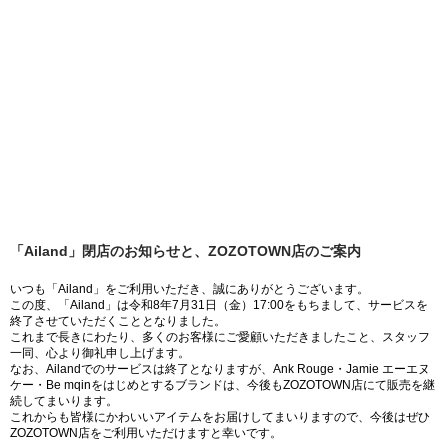
「Ailand」閉店のお知らせと、ZOZOTOWN店のご案内
いつも「Ailand」をご利用いただき、誠にありがとうございます。
この度、「Ailand」は令和8年7月31日（金）17:00をもちまして、サービスを
終了させていただくこととなりました。
これまで長きにわたり、多くのお客様にご愛顧いただきましたこと、スタッフ
一同、心より御礼申し上げます。
なお、Ailandでのサービスは終了となりますが、Ank Rouge・Jamie エーエヌ
ケー・Be mqinをはじめとするブランドは、今後もZOZOTOWN店にて販売を継
続してまいります。
これからも皆様にかわいいアイテムをお届けしてまいりますので、今後はぜひ
ZOZOTOWN店をご利用いただけますと幸いです。