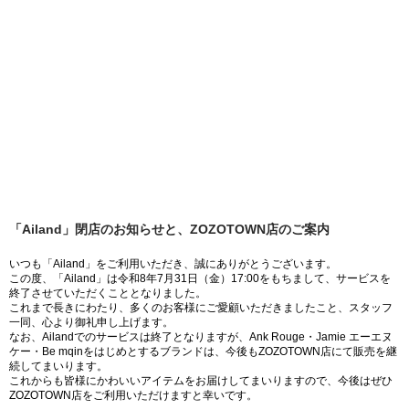
「Ailand」閉店のお知らせと、ZOZOTOWN店のご案内
いつも「Ailand」をご利用いただき、誠にありがとうございます。
この度、「Ailand」は令和8年7月31日（金）17:00をもちまして、サービスを
終了させていただくこととなりました。
これまで長きにわたり、多くのお客様にご愛顧いただきましたこと、スタッフ
一同、心より御礼申し上げます。
なお、Ailandでのサービスは終了となりますが、Ank Rouge・Jamie エーエヌ
ケー・Be mqinをはじめとするブランドは、今後もZOZOTOWN店にて販売を継
続してまいります。
これからも皆様にかわいいアイテムをお届けしてまいりますので、今後はぜひ
ZOZOTOWN店をご利用いただけますと幸いです。