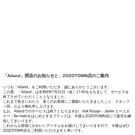
「Ailand」閉店のお知らせと、ZOZOTOWN店のご案内
いつも「Ailand」をご利用いただき、誠にありがとうございます。
この度、「Ailand」は令和8年7月31日（金）17:00をもちまして、サービスを
終了させていただくこととなりました。
これまで長きにわたり、多くのお客様にご愛顧いただきましたこと、スタッフ
一同、心より御礼申し上げます。
なお、Ailandでのサービスは終了となりますが、Ank Rouge・Jamie エーエヌ
ケー・Be mqinをはじめとするブランドは、今後もZOZOTOWN店にて販売を継
続してまいります。
これからも皆様にかわいいアイテムをお届けしてまいりますので、今後はぜひ
ZOZOTOWN店をご利用いただけますと幸いです。