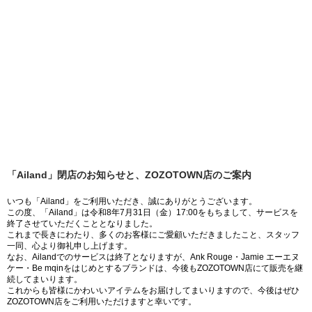
「Ailand」閉店のお知らせと、ZOZOTOWN店のご案内
いつも「Ailand」をご利用いただき、誠にありがとうございます。
この度、「Ailand」は令和8年7月31日（金）17:00をもちまして、サービスを
終了させていただくこととなりました。
これまで長きにわたり、多くのお客様にご愛顧いただきましたこと、スタッフ
一同、心より御礼申し上げます。
なお、Ailandでのサービスは終了となりますが、Ank Rouge・Jamie エーエヌ
ケー・Be mqinをはじめとするブランドは、今後もZOZOTOWN店にて販売を継
続してまいります。
これからも皆様にかわいいアイテムをお届けしてまいりますので、今後はぜひ
ZOZOTOWN店をご利用いただけますと幸いです。