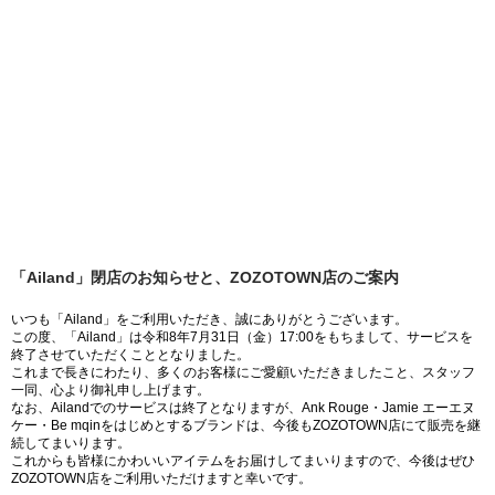
「Ailand」閉店のお知らせと、ZOZOTOWN店のご案内
いつも「Ailand」をご利用いただき、誠にありがとうございます。
この度、「Ailand」は令和8年7月31日（金）17:00をもちまして、サービスを
終了させていただくこととなりました。
これまで長きにわたり、多くのお客様にご愛顧いただきましたこと、スタッフ
一同、心より御礼申し上げます。
なお、Ailandでのサービスは終了となりますが、Ank Rouge・Jamie エーエヌ
ケー・Be mqinをはじめとするブランドは、今後もZOZOTOWN店にて販売を継
続してまいります。
これからも皆様にかわいいアイテムをお届けしてまいりますので、今後はぜひ
ZOZOTOWN店をご利用いただけますと幸いです。