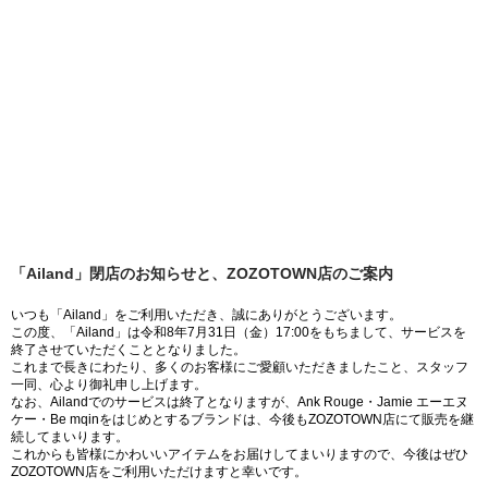
「Ailand」閉店のお知らせと、ZOZOTOWN店のご案内
いつも「Ailand」をご利用いただき、誠にありがとうございます。
この度、「Ailand」は令和8年7月31日（金）17:00をもちまして、サービスを
終了させていただくこととなりました。
これまで長きにわたり、多くのお客様にご愛顧いただきましたこと、スタッフ
一同、心より御礼申し上げます。
なお、Ailandでのサービスは終了となりますが、Ank Rouge・Jamie エーエヌ
ケー・Be mqinをはじめとするブランドは、今後もZOZOTOWN店にて販売を継
続してまいります。
これからも皆様にかわいいアイテムをお届けしてまいりますので、今後はぜひ
ZOZOTOWN店をご利用いただけますと幸いです。