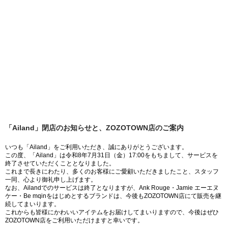
「Ailand」閉店のお知らせと、ZOZOTOWN店のご案内
いつも「Ailand」をご利用いただき、誠にありがとうございます。
この度、「Ailand」は令和8年7月31日（金）17:00をもちまして、サービスを
終了させていただくこととなりました。
これまで長きにわたり、多くのお客様にご愛顧いただきましたこと、スタッフ
一同、心より御礼申し上げます。
なお、Ailandでのサービスは終了となりますが、Ank Rouge・Jamie エーエヌ
ケー・Be mqinをはじめとするブランドは、今後もZOZOTOWN店にて販売を継
続してまいります。
これからも皆様にかわいいアイテムをお届けしてまいりますので、今後はぜひ
ZOZOTOWN店をご利用いただけますと幸いです。