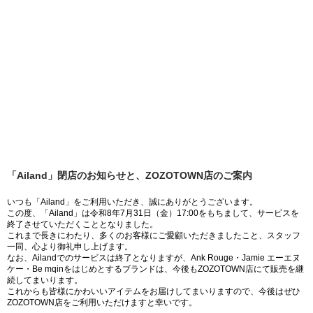
「Ailand」閉店のお知らせと、ZOZOTOWN店のご案内
いつも「Ailand」をご利用いただき、誠にありがとうございます。
この度、「Ailand」は令和8年7月31日（金）17:00をもちまして、サービスを
終了させていただくこととなりました。
これまで長きにわたり、多くのお客様にご愛顧いただきましたこと、スタッフ
一同、心より御礼申し上げます。
なお、Ailandでのサービスは終了となりますが、Ank Rouge・Jamie エーエヌ
ケー・Be mqinをはじめとするブランドは、今後もZOZOTOWN店にて販売を継
続してまいります。
これからも皆様にかわいいアイテムをお届けしてまいりますので、今後はぜひ
ZOZOTOWN店をご利用いただけますと幸いです。