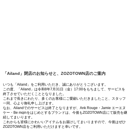
「Ailand」閉店のお知らせと、ZOZOTOWN店のご案内
いつも「Ailand」をご利用いただき、誠にありがとうございます。
この度、「Ailand」は令和8年7月31日（金）17:00をもちまして、サービスを
終了させていただくこととなりました。
これまで長きにわたり、多くのお客様にご愛顧いただきましたこと、スタッフ
一同、心より御礼申し上げます。
なお、Ailandでのサービスは終了となりますが、Ank Rouge・Jamie エーエヌ
ケー・Be mqinをはじめとするブランドは、今後もZOZOTOWN店にて販売を継
続してまいります。
これからも皆様にかわいいアイテムをお届けしてまいりますので、今後はぜひ
ZOZOTOWN店をご利用いただけますと幸いです。