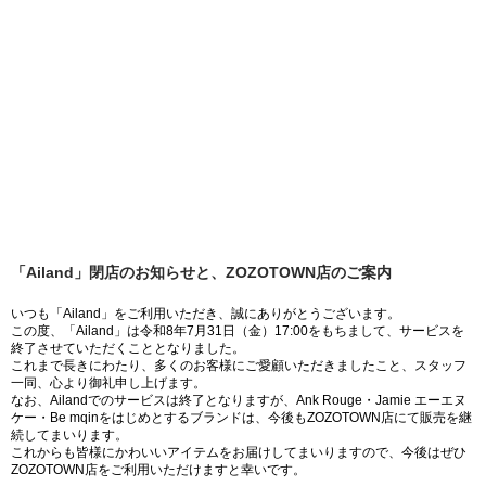
「Ailand」閉店のお知らせと、ZOZOTOWN店のご案内
いつも「Ailand」をご利用いただき、誠にありがとうございます。
この度、「Ailand」は令和8年7月31日（金）17:00をもちまして、サービスを
終了させていただくこととなりました。
これまで長きにわたり、多くのお客様にご愛顧いただきましたこと、スタッフ
一同、心より御礼申し上げます。
なお、Ailandでのサービスは終了となりますが、Ank Rouge・Jamie エーエヌ
ケー・Be mqinをはじめとするブランドは、今後もZOZOTOWN店にて販売を継
続してまいります。
これからも皆様にかわいいアイテムをお届けしてまいりますので、今後はぜひ
ZOZOTOWN店をご利用いただけますと幸いです。