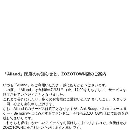
「Ailand」閉店のお知らせと、ZOZOTOWN店のご案内
いつも「Ailand」をご利用いただき、誠にありがとうございます。
この度、「Ailand」は令和8年7月31日（金）17:00をもちまして、サービスを
終了させていただくこととなりました。
これまで長きにわたり、多くのお客様にご愛顧いただきましたこと、スタッフ
一同、心より御礼申し上げます。
なお、Ailandでのサービスは終了となりますが、Ank Rouge・Jamie エーエヌ
ケー・Be mqinをはじめとするブランドは、今後もZOZOTOWN店にて販売を継
続してまいります。
これからも皆様にかわいいアイテムをお届けしてまいりますので、今後はぜひ
ZOZOTOWN店をご利用いただけますと幸いです。