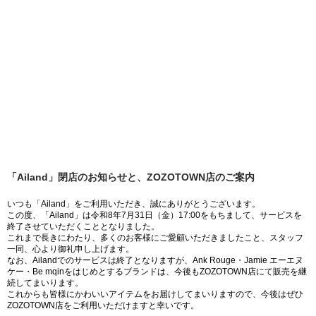
「Ailand」閉店のお知らせと、ZOZOTOWN店のご案内
いつも「Ailand」をご利用いただき、誠にありがとうございます。
この度、「Ailand」は令和8年7月31日（金）17:00をもちまして、サービスを
終了させていただくこととなりました。
これまで長きにわたり、多くのお客様にご愛顧いただきましたこと、スタッフ
一同、心より御礼申し上げます。
なお、Ailandでのサービスは終了となりますが、Ank Rouge・Jamie エーエヌ
ケー・Be mqinをはじめとするブランドは、今後もZOZOTOWN店にて販売を継
続してまいります。
これからも皆様にかわいいアイテムをお届けしてまいりますので、今後はぜひ
ZOZOTOWN店をご利用いただけますと幸いです。