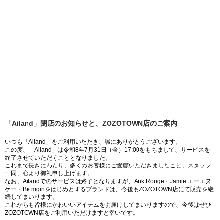
「Ailand」閉店のお知らせと、ZOZOTOWN店のご案内
いつも「Ailand」をご利用いただき、誠にありがとうございます。
この度、「Ailand」は令和8年7月31日（金）17:00をもちまして、サービスを
終了させていただくこととなりました。
これまで長きにわたり、多くのお客様にご愛顧いただきましたこと、スタッフ
一同、心より御礼申し上げます。
なお、Ailandでのサービスは終了となりますが、Ank Rouge・Jamie エーエヌ
ケー・Be mqinをはじめとするブランドは、今後もZOZOTOWN店にて販売を継
続してまいります。
これからも皆様にかわいいアイテムをお届けしてまいりますので、今後はぜひ
ZOZOTOWN店をご利用いただけますと幸いです。