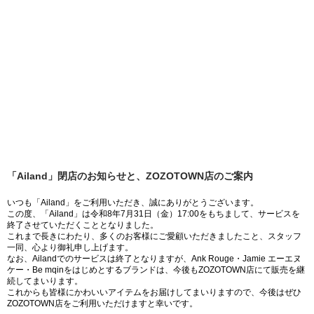
「Ailand」閉店のお知らせと、ZOZOTOWN店のご案内
いつも「Ailand」をご利用いただき、誠にありがとうございます。
この度、「Ailand」は令和8年7月31日（金）17:00をもちまして、サービスを
終了させていただくこととなりました。
これまで長きにわたり、多くのお客様にご愛顧いただきましたこと、スタッフ
一同、心より御礼申し上げます。
なお、Ailandでのサービスは終了となりますが、Ank Rouge・Jamie エーエヌ
ケー・Be mqinをはじめとするブランドは、今後もZOZOTOWN店にて販売を継
続してまいります。
これからも皆様にかわいいアイテムをお届けしてまいりますので、今後はぜひ
ZOZOTOWN店をご利用いただけますと幸いです。